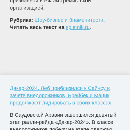
признанной в РФ экстремистской
организацией.
Рубрика:
Шоу-бизнес и Знаменитости
.
Читать весь текст на
spletnik.ru
.
Дакар-2024. Леб приблизился к Сайнсу в
зачете внедорожников, Брейбек и Мацик
продолжают лидировать в своих классах
В Саудовской Аравии завершился девятый
этап ралли-рейда «Дакар-2024». В классе
внедорожников победу на этапе одержал