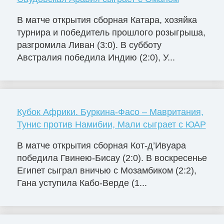
В матче открытия сборная Катара, хозяйка
турнира и победитель прошлого розыгрыша,
разгромила Ливан (3:0). В субботу
Австралия победила Индию (2:0), У...
Кубок Африки. Буркина-Фасо – Мавритания,
Тунис против Намибии, Мали сыграет с ЮАР
В матче открытия сборная Кот-д’Ивуара
победила Гвинею-Бисау (2:0). В воскресенье
Египет сыграл вничью с Мозамбиком (2:2),
Гана уступила Кабо-Верде (1...