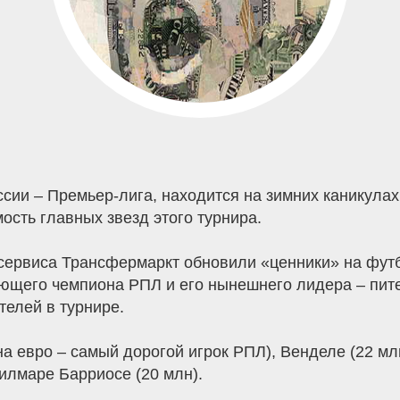
сии – Премьер-лига, находится на зимних каникулах
сть главных звезд этого турнира.
о сервиса Трансфермаркт обновили «ценники» на фут
ующего чемпиона РПЛ и его нынешнего лидера – пит
телей в турнире.
а евро – самый дорогой игрок РПЛ), Венделе (22 млн
Вилмаре Барриосе (20 млн).