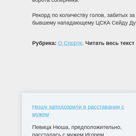
ворота соперника.
Рекорд по количеству голов, забитых з
бывшему нападающему ЦСКА Сейду Думби
Рубрика:
О Спорте
.
Читать весь текст
Нюшу заподозрили в расставании с
мужем
Певица Нюша, предположительно,
рассталась с мужем Игорем