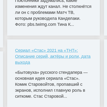
Поклонники задумались, какие
изменения ждут канал. Не столкнётся
ли он с проблемами Матч ТВ,
которым руководила Канделаки.
Фото: pbs.twimg.com Тина К...
Сериал «Стас» 2021 на «ТНТ»:
Описание серий, актёры и роли, дата
выхода
«Бытовуха» русского стендапера —
основная идея сериала «Стас».
Комик Старовойтов, пропавший с
экранов, исполнил главную роль в
ситкоме. Стас Старовой...